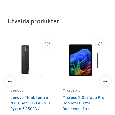
Utvalda produkter
Lägg Till I
Lägg Till I
Önskelista
Önskelista
Lenovo
Microsoft
Lenovo ThinkCentre
Microsoft Surface Pro
M75s Gen 5 12TA - SFF
Copilot+ PC for
Ryzen 5 8500G /
Business - 11th