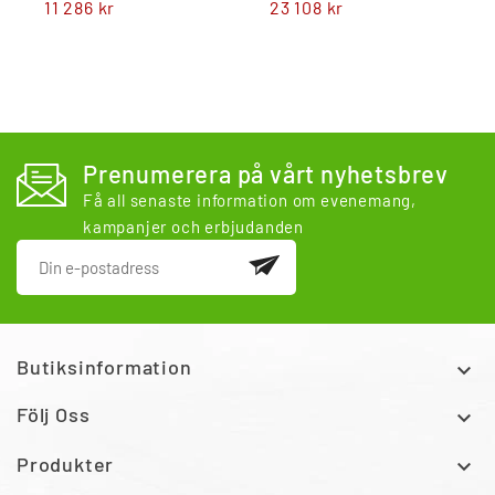
11 286 kr
23 108 kr
Prenumerera på vårt nyhetsbrev
Få all senaste information om evenemang,
kampanjer och erbjudanden
Butiksinformation

Följ Oss

Produkter
